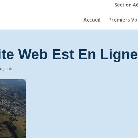
Section A
Accueil
Premiers Vol
te Web Est En Lign
du_club