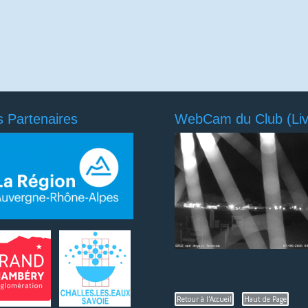
 Partenaires
WebCam du Club (Liv
Retour à l'Accueil
Haut de Page