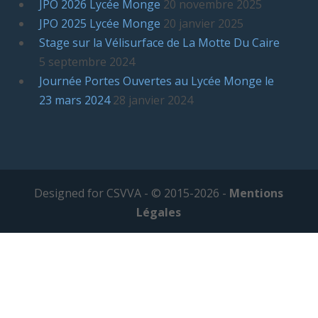
JPO 2026 Lycée Monge
20 novembre 2025
JPO 2025 Lycée Monge
20 janvier 2025
Stage sur la Vélisurface de La Motte Du Caire
5 septembre 2024
Journée Portes Ouvertes au Lycée Monge le
23 mars 2024
28 janvier 2024
Designed for CSVVA - © 2015-2026 -
Mentions
Légales