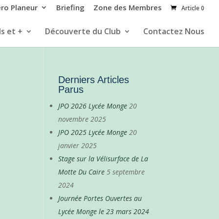
éro Planeur
Briefing
Zone des Membres
Article 0
s et +
Découverte du Club
Contactez Nous
Derniers Articles
Parus
JPO 2026 Lycée Monge
20
novembre 2025
JPO 2025 Lycée Monge
20
janvier 2025
Stage sur la Vélisurface de La
Motte Du Caire
5 septembre
2024
Journée Portes Ouvertes au
Lycée Monge le 23 mars 2024