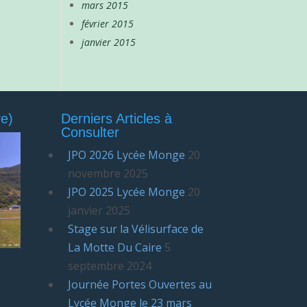
mars 2015
février 2015
janvier 2015
e)
Derniers Articles à
Consulter
JPO 2026 Lycée Monge
20
novembre 2025
JPO 2025 Lycée Monge
20
janvier 2025
Stage sur la Vélisurface de
La Motte Du Caire
5
septembre 2024
Journée Portes Ouvertes au
Lycée Monge le 23 mars