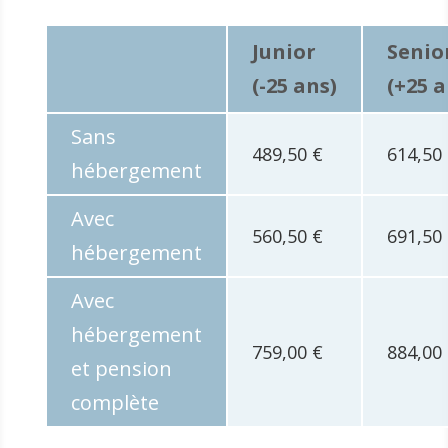
Junior
Senio
(-25 ans)
(+25 a
Sans
489,50 €
614,50
hébergement
Avec
560,50 €
691,50
hébergement
Avec
hébergement
759,00 €
884,00
et pension
complète