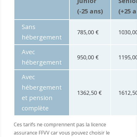
Junior
Senio
(-25 ans)
(+25 a
Sans
785,00 €
1030,0
hébergement
Avec
950,00 €
1195,0
hébergement
Avec
hébergement
1362,50 €
1612,5
et pension
complète
Ces tarifs ne comprennent pas la licence
assurance FFVV car vous pouvez choisir le