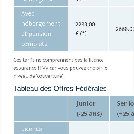
Avec
hébergement
2283,00
2668,0
et pension
€ (*)
complète
Ces tarifs ne comprennent pas la licence
assurance FFVV car vous pouvez choisir le
niveau de ‘couverture’.
Tableau des Offres Fédérales
Junior
Senio
(-25 ans)
(+25 
Licence