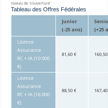
niveau de ‘couverture’.
Tableau des Offres Fédérales
Junior
Senio
(-25 ans)
(+25 
Licence
Assurance
81,60 €
160,50
RC + IA (10 000
€)
Licence
Assurance
88,50 €
167,40
RC + IA (16 000
€)