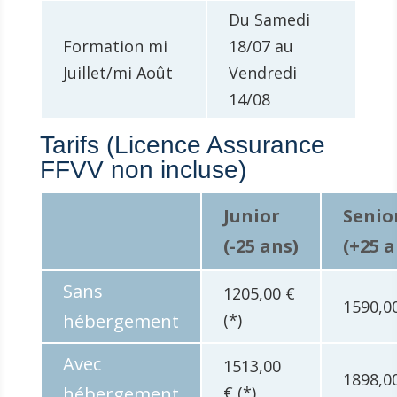
Du Samedi
Formation mi
18/07 au
Juillet/mi Août
Vendredi
14/08
Tarifs (Licence Assurance
FFVV non incluse)
Junior
Senio
(-25 ans)
(+25 a
Sans
1205,00 €
1590,0
hébergement
(*)
Avec
1513,00
1898,0
hébergement
€ (*)