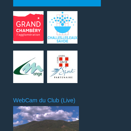
WebCam du Club (Live)