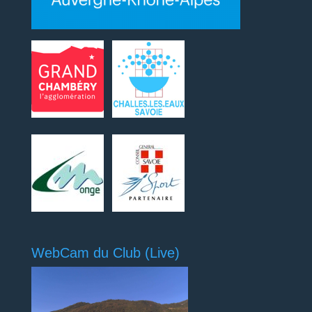
WebCam du Club (Live)